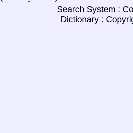
Search System : Co
Dictionary : Copyr