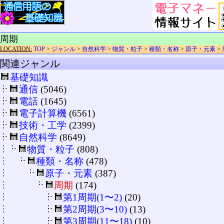
周期
LOCATION:
TOP
>
ジャンル
>
自然科学
>
物質・粒子
>
種類・名称
>
原子・元素
>
関連ジャンル
基礎知識
通信
(5046)
電話
(1645)
電子計算機
(6561)
技術・工学
(2399)
自然科学
(8649)
物質・粒子
(808)
種類・名称
(478)
原子・元素
(387)
周期
(174)
第1周期(1〜2)
(20)
第2周期(3〜10)
(13)
第3周期(11〜18)
(10)