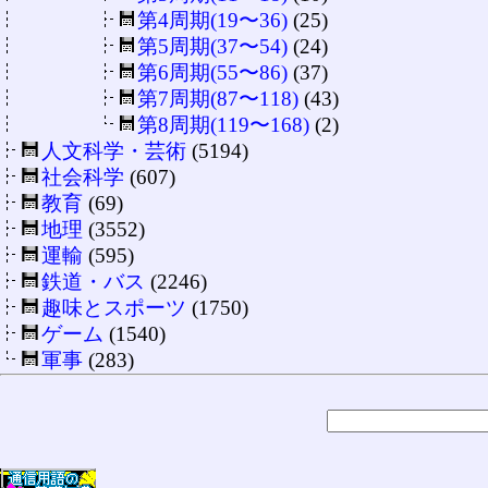
第4周期(19〜36)
(25)
第5周期(37〜54)
(24)
第6周期(55〜86)
(37)
第7周期(87〜118)
(43)
第8周期(119〜168)
(2)
人文科学・芸術
(5194)
社会科学
(607)
教育
(69)
地理
(3552)
運輸
(595)
鉄道・バス
(2246)
趣味とスポーツ
(1750)
ゲーム
(1540)
軍事
(283)