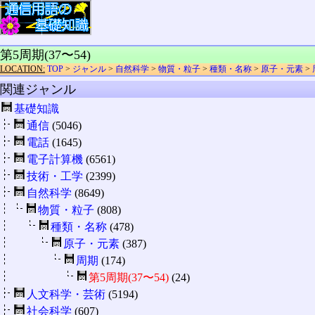
第5周期(37〜54)
LOCATION:
TOP
>
ジャンル
>
自然科学
>
物質・粒子
>
種類・名称
>
原子・元素
>
関連ジャンル
基礎知識
通信
(5046)
電話
(1645)
電子計算機
(6561)
技術・工学
(2399)
自然科学
(8649)
物質・粒子
(808)
種類・名称
(478)
原子・元素
(387)
周期
(174)
第5周期(37〜54)
(24)
人文科学・芸術
(5194)
社会科学
(607)