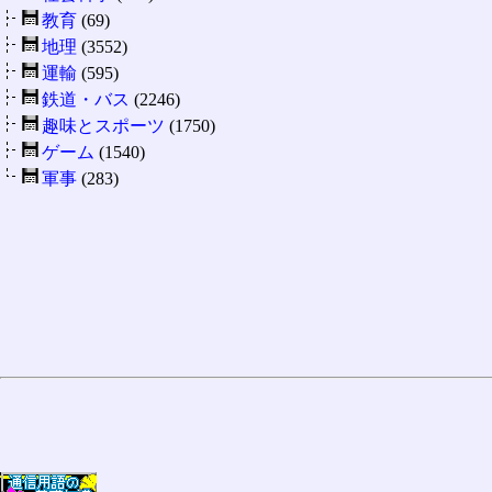
教育
(69)
地理
(3552)
運輸
(595)
鉄道・バス
(2246)
趣味とスポーツ
(1750)
ゲーム
(1540)
軍事
(283)