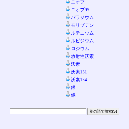
ニオブ
ニオブ95
パラジウム
モリブデン
ルテニウム
ルビジウム
ロジウム
放射性沃素
沃素
沃素131
沃素134
銀
錫