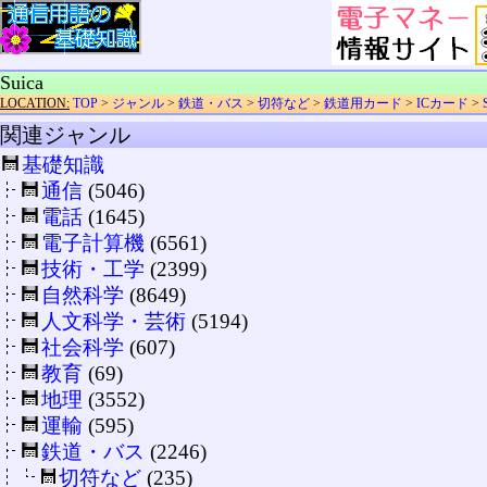
Suica
LOCATION:
TOP
>
ジャンル
>
鉄道・バス
>
切符など
>
鉄道用カード
>
ICカード
>
関連ジャンル
基礎知識
通信
(5046)
電話
(1645)
電子計算機
(6561)
技術・工学
(2399)
自然科学
(8649)
人文科学・芸術
(5194)
社会科学
(607)
教育
(69)
地理
(3552)
運輸
(595)
鉄道・バス
(2246)
切符など
(235)