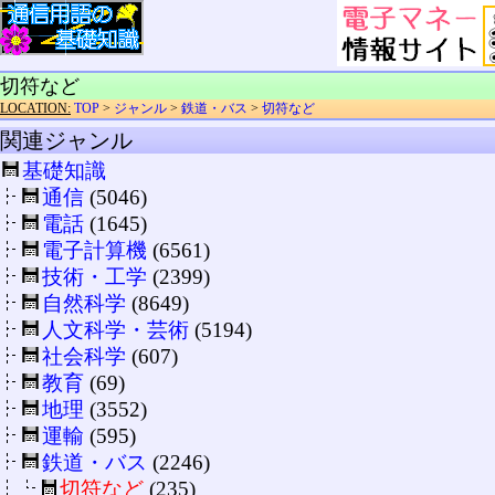
切符など
LOCATION:
TOP
>
ジャンル
>
鉄道・バス
>
切符など
関連ジャンル
基礎知識
通信
(5046)
電話
(1645)
電子計算機
(6561)
技術・工学
(2399)
自然科学
(8649)
人文科学・芸術
(5194)
社会科学
(607)
教育
(69)
地理
(3552)
運輸
(595)
鉄道・バス
(2246)
切符など
(235)