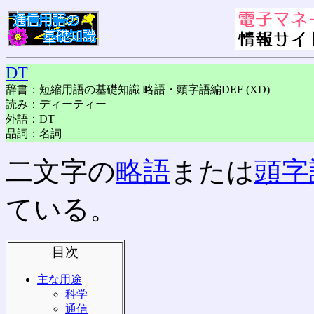
DT
辞書：短縮用語の基礎知識 略語・頭字語編DEF (XD)
読み：ディーティー
外語：DT
品詞：名詞
二文字の
略語
または
頭字
ている。
目次
主な用途
科学
通信