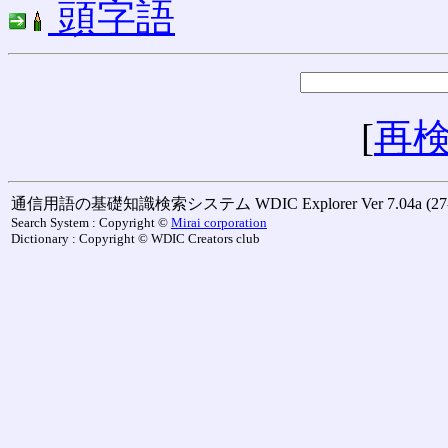
頭字語
[
再
通信用語の基礎知識検索システム WDIC Explorer Ver 7.04a (27-M
Search System : Copyright ©
Mirai corporation
Dictionary : Copyright © WDIC Creators club