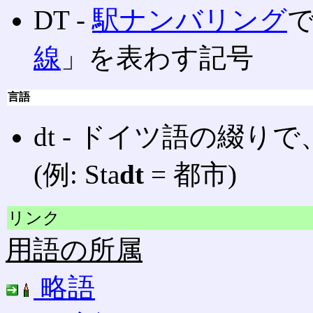
DT ‐
駅ナンバリング
線
」を表わす記号
言語
dt ‐ ドイツ語の綴りで
(例: Sta
dt
= 都市)
リンク
用語の所属
略語