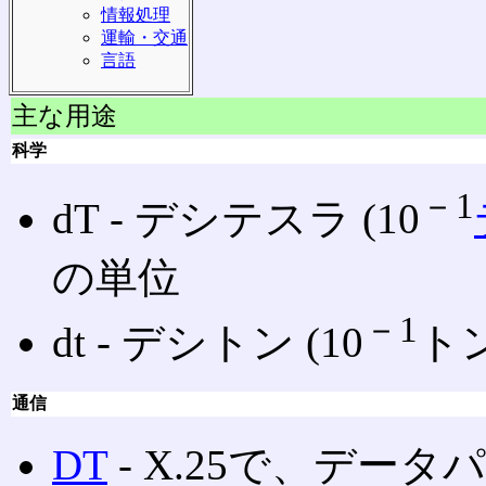
情報処理
運輸・交通
言語
主な用途
科学
－1
dT ‐ デシテスラ (10
の単位
－1
dt ‐ デシトン (10
トン
通信
DT
‐ X.25で、デー