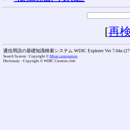
[
再
通信用語の基礎知識検索システム WDIC Explorer Ver 7.04a (27-M
Search System : Copyright ©
Mirai corporation
Dictionary : Copyright © WDIC Creators club