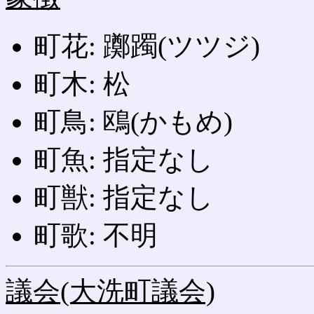
町花: 躑躅(ツツジ)
町木: 松
町鳥: 鴎(かもめ)
町魚: 指定なし
町獣: 指定なし
町歌: 不明
議会(大洗町議会)