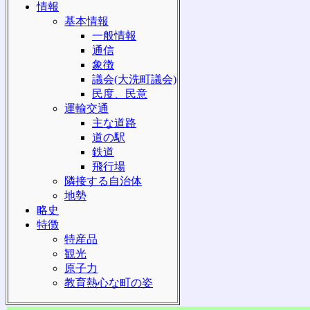
情報
基本情報
一般情報
通信
象徴
議会(大洗町議会)
民度、民意
運輸交通
主な道路
道の駅
鉄道
飛行場
隣接する自治体
地勢
略史
特徴
特産品
観光
原子力
教育熱心な町の姿