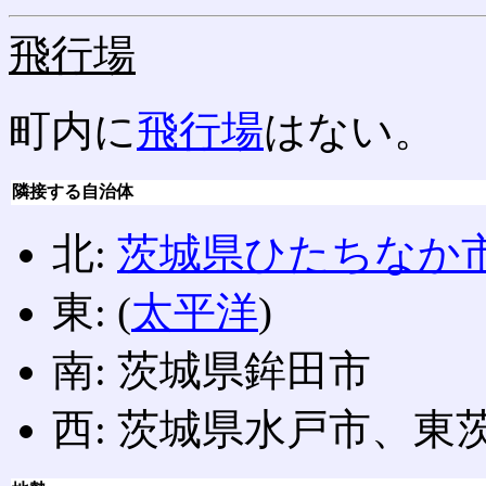
飛行場
町内に
飛行場
はない。
隣接する自治体
北:
茨城県
ひたちなか
東: (
太平洋
)
南: 茨城県鉾田市
西: 茨城県水戸市、東