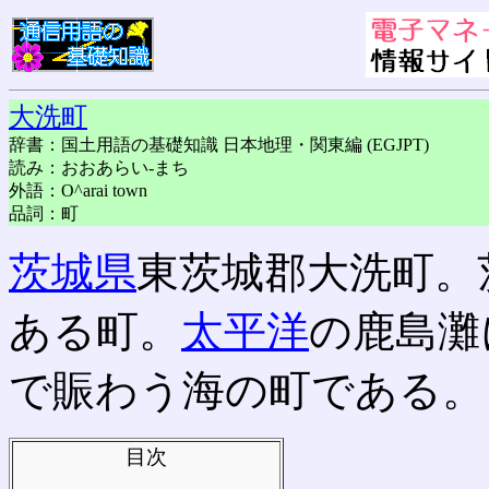
大洗町
辞書：国土用語の基礎知識 日本地理・関東編 (EGJPT)
読み：おおあらい-まち
外語：O^arai town
品詞：町
茨城県
東茨城郡大洗町。
ある町。
太平洋
の鹿島灘
で賑わう海の町である。
目次