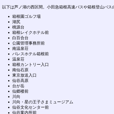
以下は芦ノ湖の西区間。小田急箱根高速バスや箱根登山バス
箱根園ゴルフ場
湖尻
桃源台
箱根レイクホテル前
白百合台
公園管理事務所前
南温泉荘
パレスホテル箱根前
温泉荘
箱根カントリー入口
南仙石原
東京放送入口
仙谷高原
台が岳
仙郷楼前
川向
川向・星の王子さまミュージアム
仙谷文化センター前
仙谷案内所前