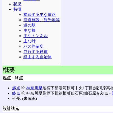
状況
特徴
接続する主な道路
沿道施設、観光地等
道の駅
主な橋
主なトンネル
主な峠
バス停留所
並行する鉄道
経由する自治体
概要
起点・終点
起点
:
神奈川県
足柄下郡湯河原町中央1丁目(湯河原高校前交
終点
: 神奈川県足柄下郡箱根町仙石原(仙石原交差点) (
延長: (未確認)
設計諸元