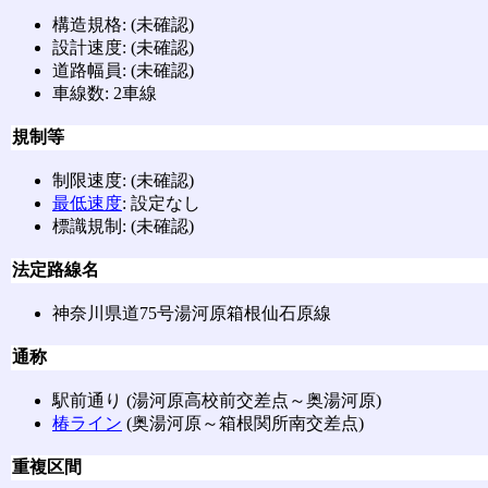
構造規格: (未確認)
設計速度: (未確認)
道路幅員: (未確認)
車線数: 2車線
規制等
制限速度: (未確認)
最低速度
: 設定なし
標識規制: (未確認)
法定路線名
神奈川県道75号湯河原箱根仙石原線
通称
駅前通り (湯河原高校前交差点～奥湯河原)
椿ライン
(奥湯河原～箱根関所南交差点)
重複区間