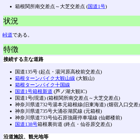
箱根関所南交差点～大芝交差点 (
国道1号
)
状況
峠道
である。
特徴
接続する主な道路
国道135号 (起点・湯河原高校前交差点)
箱根ターンパイク大観山線
(大観山)
箱根ターンパイク十国線
国道1号
箱根新道
(芦ノ湖大観IC)
国道1号(現道) (箱根関所南交差点～大芝交差点)
神奈川県道732号湯本元箱根線(旧東海道) (畑宿入口交差
神奈川県道735号大涌谷湖尻線 (元箱根)
神奈川県道733号仙石原強羅停車場線 (仙郷楼前)
国道138号
箱根裏街道 (終点・仙谷原交差点)
沿道施設、観光地等