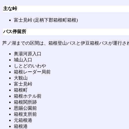
主な峠
富士見峠 (足柄下郡箱根町箱根)
バス停留所
芦ノ湖までの区間は、箱根登山バスと伊豆箱根バスが運行さ
奥湯河原入口
城山入口
しとどのいわや
箱根レーダー局前
大観山
富士見峠
箱根町
箱根ホテル前
箱根関所跡
恩賜公園前
箱根支所前
元箱根港
箱根港