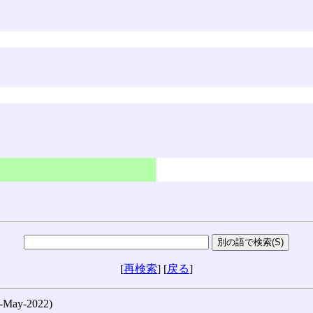
[
再検索
] [
戻る
]
ay-2022)