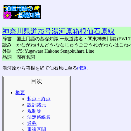
神奈川県道75号湯河原箱根仙石原線
辞書：国土用語の基礎知識 一般道路名・関東神奈川編 (EWLT
読み：かながわけんどう-ななじゅうごごう-ゆがわら-はこね-
外語：r75: Yugawara Hakone Sengokuhara Line
品詞：固有名詞
湯河原から箱根を経て仙石原に至る
峠道
。
目次
概要
起点・終点
設計諸元
規制等
法定路線名
通称
重複区間