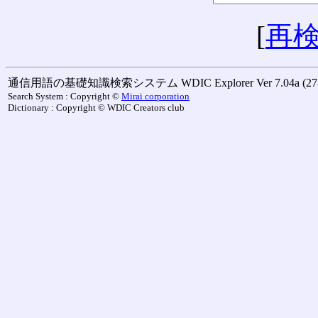
[
再
通信用語の基礎知識検索システム WDIC Explorer Ver 7.04a (27-M
Search System : Copyright ©
Mirai corporation
Dictionary : Copyright © WDIC Creators club