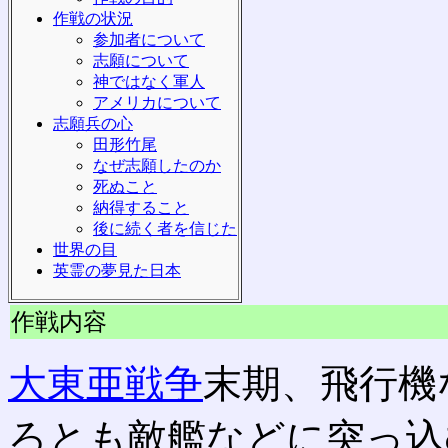
作戦の状況
参加者について
志願について
神ではなく軍人
アメリカについて
志願兵の心
田形竹尾
なぜ志願したのか
死ぬこと
納得すること
後に続く者を信じた
世界の目
英霊の夢見た日本
作戦内容
大東亜戦争
末期、飛行機
ろとも敵艦などに突っ込