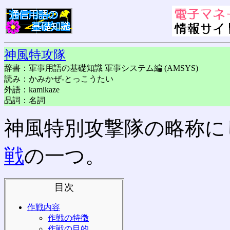
神風特攻隊
辞書：軍事用語の基礎知識 軍事システム編 (AMSYS)
読み：かみかぜ-とっこうたい
外語：kamikaze
品詞：名詞
神風特別攻撃隊の略称に
戦
の一つ。
目次
作戦内容
作戦の特徴
作戦の目的