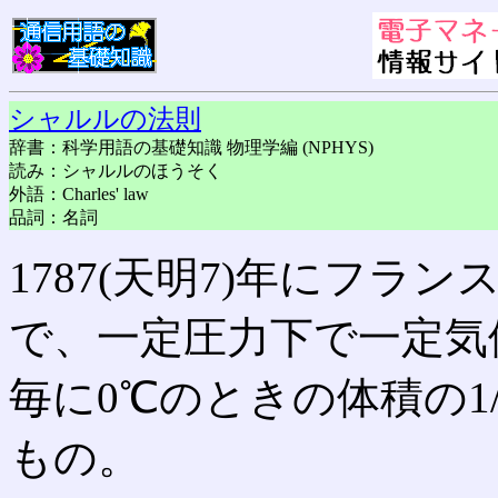
シャルルの法則
辞書：科学用語の基礎知識 物理学編 (NPHYS)
読み：シャルルのほうそく
外語：Charles' law
品詞：名詞
1787(天明7)年にフラン
で、一定圧力下で一定気
毎に0℃のときの体積の1/
もの。