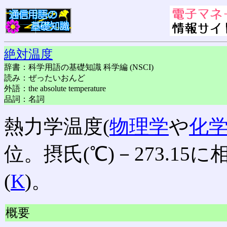
絶対温度
辞書：科学用語の基礎知識 科学編 (NSCI)
読み：ぜったいおんど
外語：the absolute temperature
品詞：名詞
熱力学温度(
物理学
や
化
位。摂氏(℃)－273.15
(
K
)。
概要