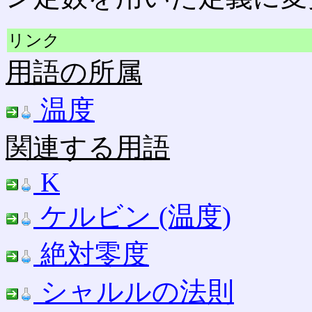
リンク
用語の所属
温度
関連する用語
K
ケルビン (温度)
絶対零度
シャルルの法則