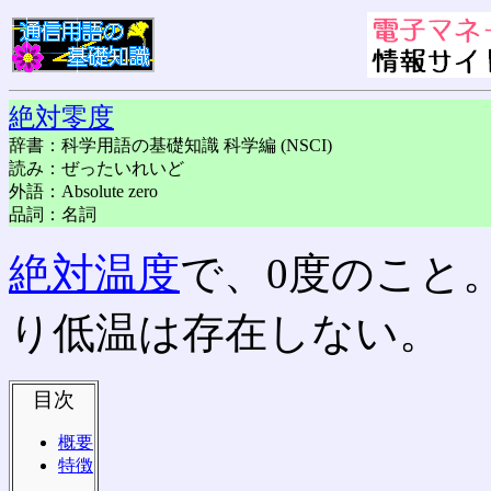
絶対零度
辞書：科学用語の基礎知識 科学編 (NSCI)
読み：ぜったいれいど
外語：Absolute zero
品詞：名詞
絶対温度
で、0度のこと
り低温は存在しない。
目次
概要
特徴