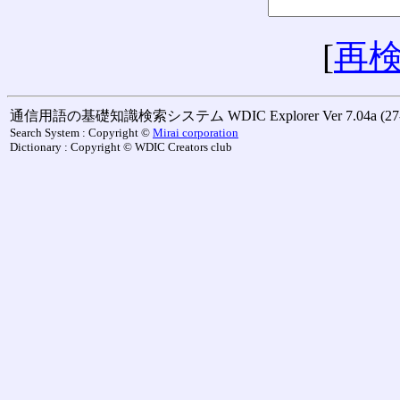
[
再
通信用語の基礎知識検索システム WDIC Explorer Ver 7.04a (27-M
Search System : Copyright ©
Mirai corporation
Dictionary : Copyright © WDIC Creators club