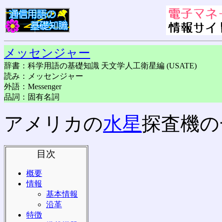
メッセンジャー
辞書：科学用語の基礎知識 天文学人工衛星編 (USATE)
読み：メッセンジャー
外語：Messenger
品詞：固有名詞
アメリカの
水星
探査機の
目次
概要
情報
基本情報
沿革
特徴