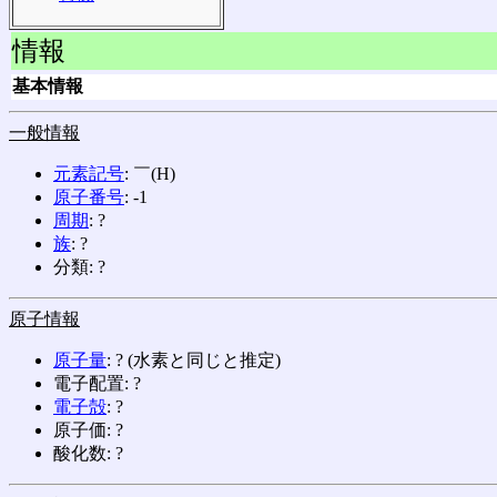
情報
基本情報
一般情報
元素記号
: ￣(H)
原子番号
: -1
周期
: ?
族
: ?
分類: ?
原子情報
原子量
: ? (水素と同じと推定)
電子配置: ?
電子殻
: ?
原子価: ?
酸化数: ?