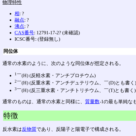
物理特性
相
: ?
融点
: ?
沸点
: ?
CAS番号
: 12791-17-2? (未確認)
ICSC番号: (登録無し)
同位体
通常の水素のように、次のような同位体が想定される。
1
￣(H) (反軽水素・アンチプロチウム)
2
￣(H) (反重水素・アンチデュテリウム、￣(D)とも書く
3
￣(H) (反三重水素・アンチトリチウム、￣(T)とも書く)
通常のものは、通常の水素と同様に、
質量数
-1の最も単純な
特徴
反水素は
反物質
であり、反陽子と陽電子で構成される。