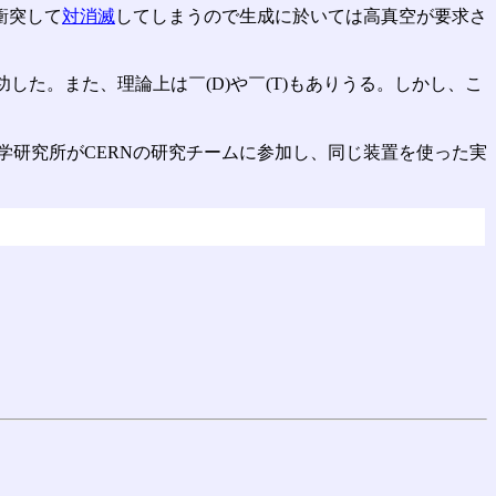
衝突して
対消滅
してしまうので生成に於いては高真空が要求さ
成功した。また、理論上は￣(D)や￣(T)もありうる。しかし、こ
学研究所がCERNの研究チームに参加し、同じ装置を使った実