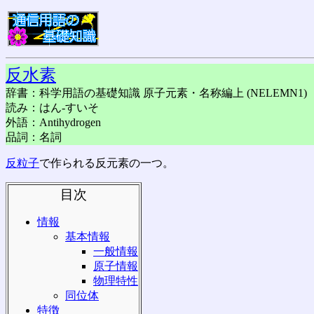
反水素
辞書：科学用語の基礎知識 原子元素・名称編上 (NELEMN1)
読み：はん-すいそ
外語：Antihydrogen
品詞：名詞
反粒子
で作られる反元素の一つ。
目次
情報
基本情報
一般情報
原子情報
物理特性
同位体
特徴