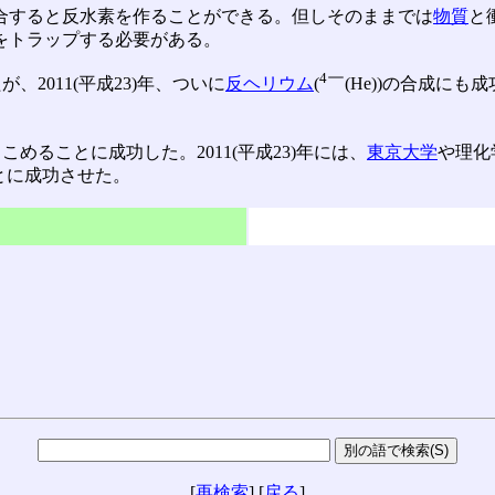
合すると反水素を作ることができる。但しそのままでは
物質
と
をトラップする必要がある。
4
が、2011(平成23)年、ついに
反ヘリウム
(
￣(He))の合成にも
閉じこめることに成功した。2011(平成23)年には、
東京大学
や理化
ることに成功させた。
[
再検索
] [
戻る
]