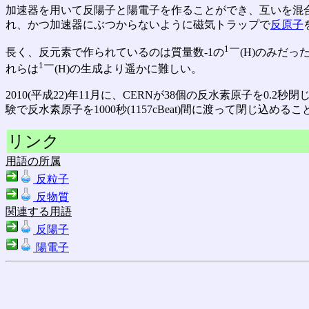
加速器を用いて反陽子と陽電子を作ることができ、互いを混
れ、かつ加速器にぶつからないように磁気トラップで
反原子
1
長く、反元素で作られているのは質量数-1の
￣(H)のみだった
1
れらは
￣(H)の生成より遥かに難しい。
2010(平成22)年11月に、CERNが38個の反水素原子を0.2秒
験で反水素原子を1000秒(1157cBeat)間に渡って閉じ込め
リンク
用語の所属
反粒子
反物質
関連する用語
反陽子
陽電子