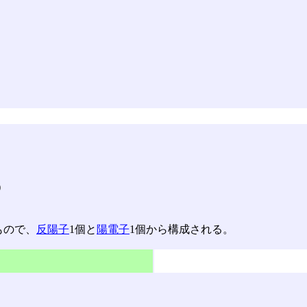
)
もので、
反陽子
1個と
陽電子
1個から構成される。