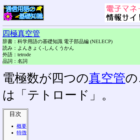
四極真空管
辞書：科学用語の基礎知識 電子部品編 (NELECP)
読み：よんきょく-しんくうかん
外語：tetrode
品詞：名詞
電極数が四つの
真空管
の
は「テトロード」。
目次
概要
特徴