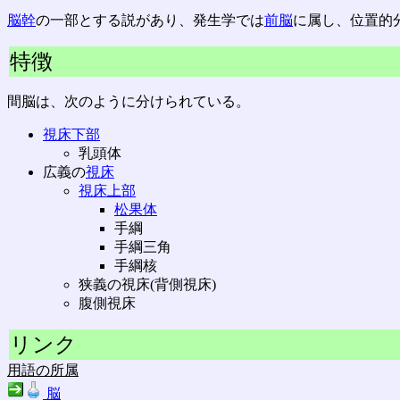
脳幹
の一部とする説があり、発生学では
前脳
に属し、位置的
特徴
間脳は、次のように分けられている。
視床下部
乳頭体
広義の
視床
視床上部
松果体
手綱
手綱三角
手綱核
狭義の視床(背側視床)
腹側視床
リンク
用語の所属
脳