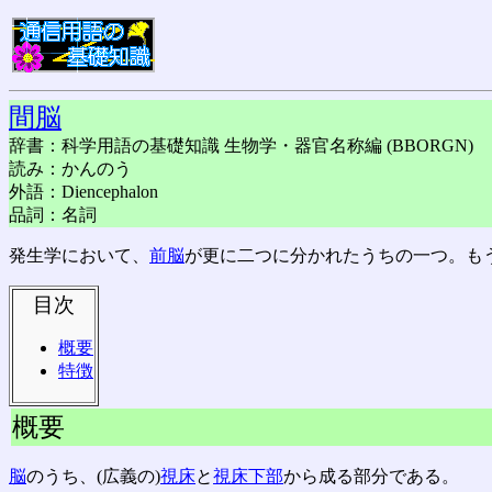
間脳
辞書：科学用語の基礎知識 生物学・器官名称編 (BBORGN)
読み：かんのう
外語：Diencephalon
品詞：名詞
発生学において、
前脳
が更に二つに分かれたうちの一つ。もう
目次
概要
特徴
概要
脳
のうち、(広義の)
視床
と
視床下部
から成る部分である。