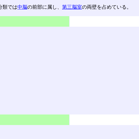
分類では
中脳
の前部に属し、
第三脳室
の両壁を占めている。