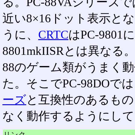
る。PC-88VAシリーズで
近い8×16ドット表示
うに、
CRTC
はPC-980
8801mkIISRとは異な
88のゲーム類がうまく
た。そこでPC-98DOでは
ーズ
と互換性のあるもの
なく動作するようにして
リンク