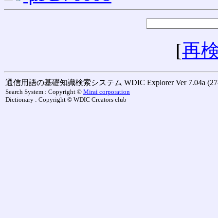
[
再
通信用語の基礎知識検索システム WDIC Explorer Ver 7.04a (27-M
Search System : Copyright ©
Mirai corporation
Dictionary : Copyright © WDIC Creators club