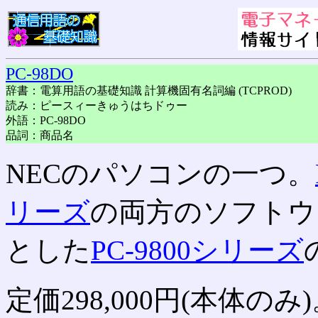
PC-98DO
辞書：電算用語の基礎知識 計算機固有名詞編 (TCPROD)
読み：ピースィーきゅうはちドゥー
外語：PC-98DO
品詞：商品名
NECのパソコンの一つ。
リーズ
の両方のソフトウ
とした
PC-9800シリーズ
定価298,000円(本体のみ)。