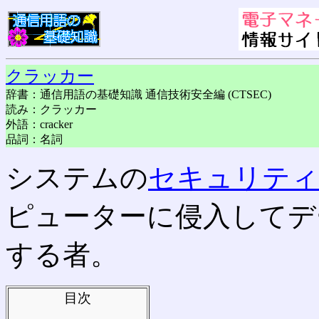
クラッカー
辞書：通信用語の基礎知識 通信技術安全編 (CTSEC)
読み：クラッカー
外語：cracker
品詞：名詞
システムの
セキュリティ
ピューターに侵入してデ
する者。
目次