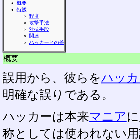
概要
特徴
程度
攻撃手法
対抗手段
関連
ハッカーとの差
概要
誤用から、彼らを
ハッカ
明確な誤りである。
ハッカーは本来
マニア
に
称としては使われない用