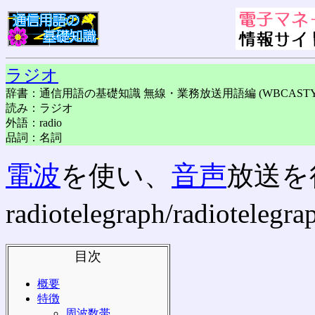
ラジオ
辞書：通信用語の基礎知識 無線・業務放送用語編 (WBCASTY
読み：ラジオ
外語：radio
品詞：名詞
電波
を使い、
音声
放送を
radiotelegraph/radiote
目次
概要
特徴
周波数帯