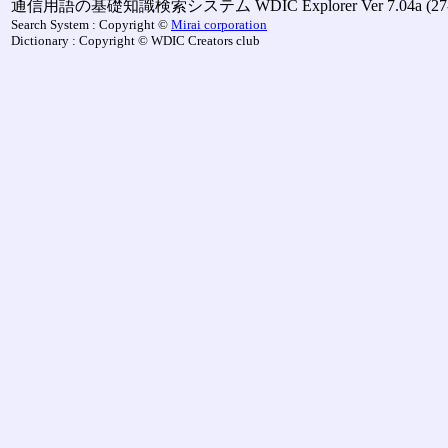
通信用語の基礎知識検索システム WDIC Explorer Ver 7.04a (27-M
Search System : Copyright ©
Mirai corporation
Dictionary : Copyright © WDIC Creators club