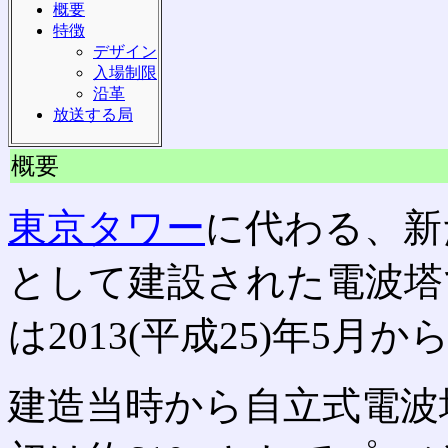
概要
特徴
デザイン
入場制限
沿革
放送する局
概要
東京タワー
に代わる、新
として建設された電波塔
は2013(平成25)年5月
建造当時から自立式電波