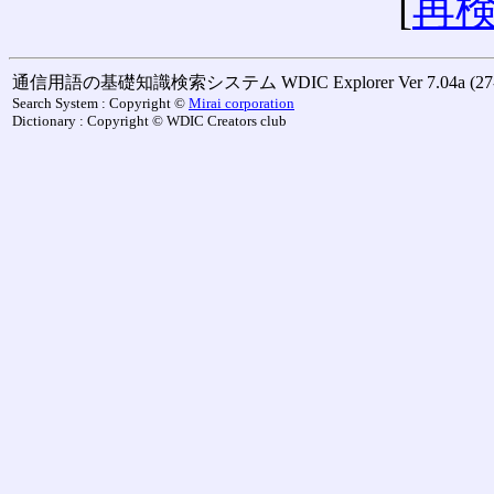
[
再
通信用語の基礎知識検索システム WDIC Explorer Ver 7.04a (27-M
Search System : Copyright ©
Mirai corporation
Dictionary : Copyright © WDIC Creators club