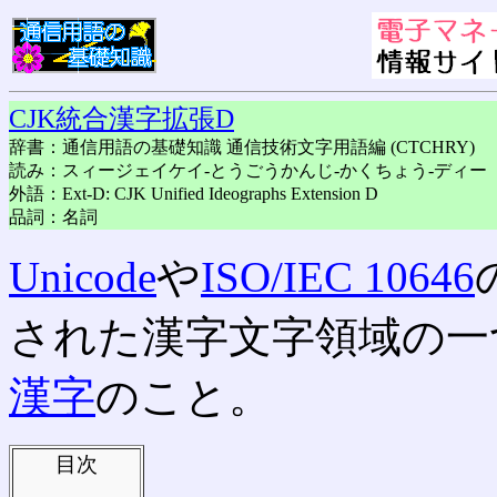
CJK統合漢字拡張D
辞書：通信用語の基礎知識 通信技術文字用語編 (CTCHRY)
読み：スィージェイケイ-とうごうかんじ-かくちょう-ディー
外語：Ext-D: CJK Unified Ideographs Extension D
品詞：名詞
Unicode
や
ISO/IEC 10646
された漢字文字領域の一
漢字
のこと。
目次