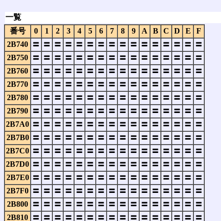
一覧
番号
0
1
2
3
4
5
6
7
8
9
A
B
C
D
E
F
2B740
〓
〓
〓
〓
〓
〓
〓
〓
〓
〓
〓
〓
〓
〓
〓
〓
2B750
〓
〓
〓
〓
〓
〓
〓
〓
〓
〓
〓
〓
〓
〓
〓
〓
2B760
〓
〓
〓
〓
〓
〓
〓
〓
〓
〓
〓
〓
〓
〓
〓
〓
2B770
〓
〓
〓
〓
〓
〓
〓
〓
〓
〓
〓
〓
〓
〓
〓
〓
2B780
〓
〓
〓
〓
〓
〓
〓
〓
〓
〓
〓
〓
〓
〓
〓
〓
2B790
〓
〓
〓
〓
〓
〓
〓
〓
〓
〓
〓
〓
〓
〓
〓
〓
2B7A0
〓
〓
〓
〓
〓
〓
〓
〓
〓
〓
〓
〓
〓
〓
〓
〓
2B7B0
〓
〓
〓
〓
〓
〓
〓
〓
〓
〓
〓
〓
〓
〓
〓
〓
2B7C0
〓
〓
〓
〓
〓
〓
〓
〓
〓
〓
〓
〓
〓
〓
〓
〓
2B7D0
〓
〓
〓
〓
〓
〓
〓
〓
〓
〓
〓
〓
〓
〓
〓
〓
2B7E0
〓
〓
〓
〓
〓
〓
〓
〓
〓
〓
〓
〓
〓
〓
〓
〓
2B7F0
〓
〓
〓
〓
〓
〓
〓
〓
〓
〓
〓
〓
〓
〓
〓
〓
2B800
〓
〓
〓
〓
〓
〓
〓
〓
〓
〓
〓
〓
〓
〓
〓
〓
2B810
〓
〓
〓
〓
〓
〓
〓
〓
〓
〓
〓
〓
〓
〓
〓
〓