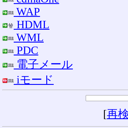
WAP
HDML
WML
PDC
電子メール
iモード
[
再