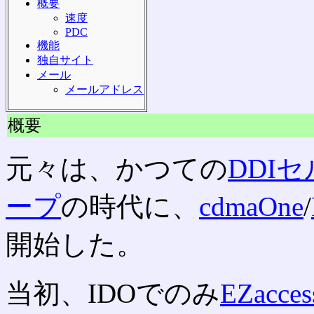
概要
速度
PDC
機能
独自サイト
メール
メールアドレス
概要
元々は、かつての
DDI
ープ
の時代に、
cdmaOne
/
開始した。
当初、IDOでのみ
EZacces