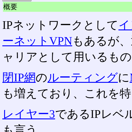
概要
IPネットワークとして
イ
ーネットVPN
もあるが、
ャリアとして用いるもの
閉IP網
の
ルーティング
に
も増えており、これを特
レイヤー3
であるIPレベ
も言う。