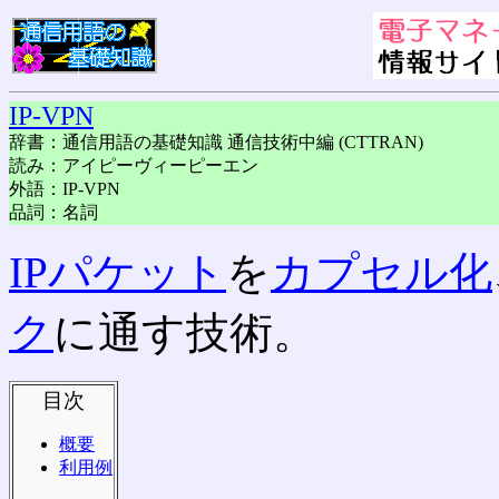
IP-VPN
辞書：通信用語の基礎知識 通信技術中編 (CTTRAN)
読み：アイピーヴィーピーエン
外語：IP-VPN
品詞：名詞
IPパケット
を
カプセル化
ク
に通す技術。
目次
概要
利用例