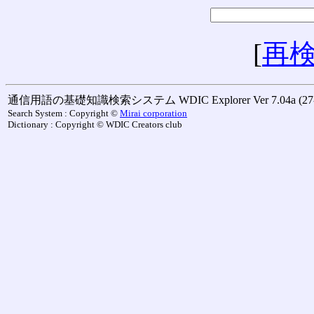
[
再
通信用語の基礎知識検索システム WDIC Explorer Ver 7.04a (27-M
Search System : Copyright ©
Mirai corporation
Dictionary : Copyright © WDIC Creators club