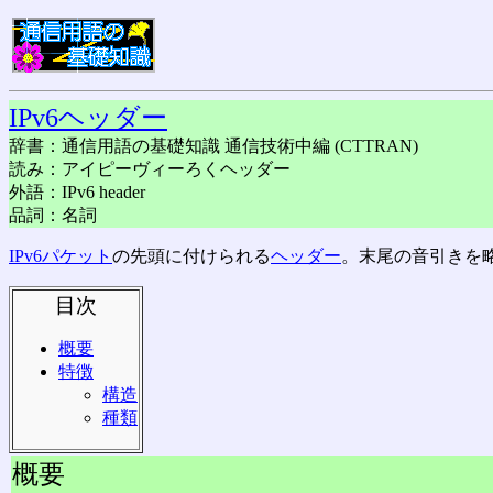
IPv6ヘッダー
辞書：通信用語の基礎知識 通信技術中編 (CTTRAN)
読み：アイピーヴィーろくヘッダー
外語：IPv6 header
品詞：名詞
IPv6パケット
の先頭に付けられる
ヘッダー
。末尾の音引きを略
目次
概要
特徴
構造
種類
概要