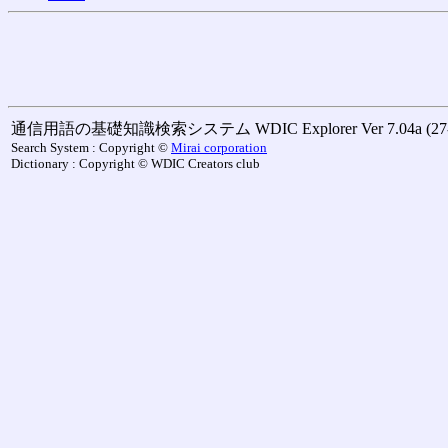
通信用語の基礎知識検索システム WDIC Explorer Ver 7.04a (27-M
Search System : Copyright ©
Mirai corporation
Dictionary : Copyright © WDIC Creators club