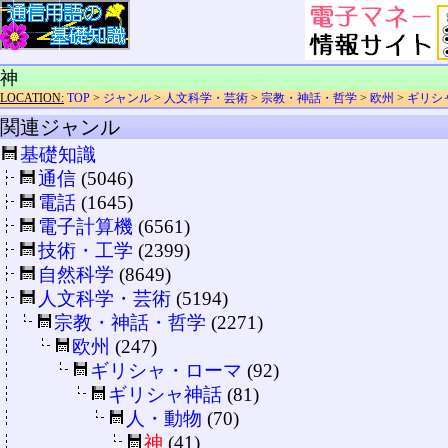
神
LOCATION:
TOP
>
ジャンル
>
人文科学・芸術
>
宗教・神話・哲学
>
欧州
>
ギリシ
関連ジャンル
基礎知識
通信
(5046)
電話
(1645)
電子計算機
(6561)
技術・工学
(2399)
自然科学
(8649)
人文科学・芸術
(5194)
宗教・神話・哲学
(2271)
欧州
(247)
ギリシャ・ローマ
(92)
ギリシャ神話
(81)
人・動物
(70)
神
(41)