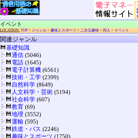
イベント
LOCATION:
TOP
>
ジャンル
>
趣味とスポーツ
>
二次元趣味
>
同人
>
イベント
関連ジャンル
基礎知識
通信
(5046)
電話
(1645)
電子計算機
(6561)
技術・工学
(2399)
自然科学
(8649)
人文科学・芸術
(5194)
社会科学
(607)
教育
(69)
地理
(3552)
運輸
(595)
鉄道・バス
(2246)
趣味とスポーツ
(1750)