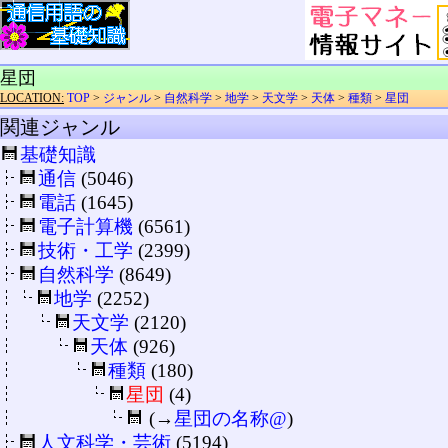
星団
LOCATION:
TOP
>
ジャンル
>
自然科学
>
地学
>
天文学
>
天体
>
種類
>
星団
関連ジャンル
基礎知識
通信
(5046)
電話
(1645)
電子計算機
(6561)
技術・工学
(2399)
自然科学
(8649)
地学
(2252)
天文学
(2120)
天体
(926)
種類
(180)
星団
(4)
(→
星団の名称@
)
人文科学・芸術
(5194)