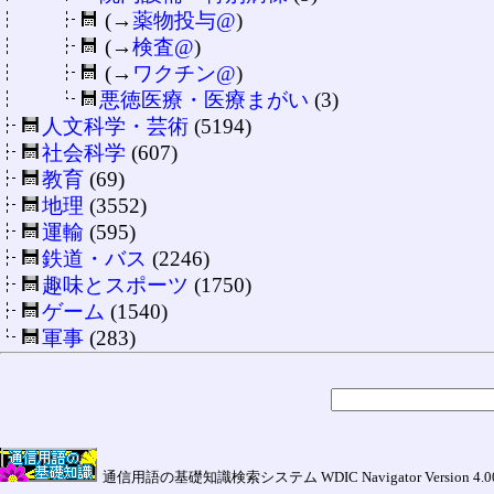
(→
薬物投与@
)
(→
検査@
)
(→
ワクチン@
)
悪徳医療・医療まがい
(3)
人文科学・芸術
(5194)
社会科学
(607)
教育
(69)
地理
(3552)
運輸
(595)
鉄道・バス
(2246)
趣味とスポーツ
(1750)
ゲーム
(1540)
軍事
(283)
通信用語の基礎知識検索システム WDIC Navigator Version 4.00a (