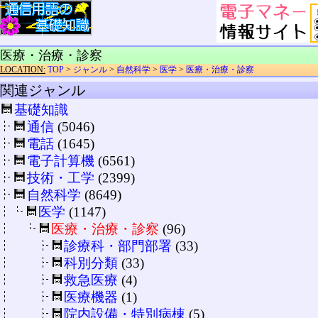
医療・治療・診察
LOCATION:
TOP
>
ジャンル
>
自然科学
>
医学
>
医療・治療・診察
関連ジャンル
基礎知識
通信
(5046)
電話
(1645)
電子計算機
(6561)
技術・工学
(2399)
自然科学
(8649)
医学
(1147)
医療・治療・診察
(96)
診療科・部門部署
(33)
科別分類
(33)
救急医療
(4)
医療機器
(1)
院内設備・特別病棟
(5)