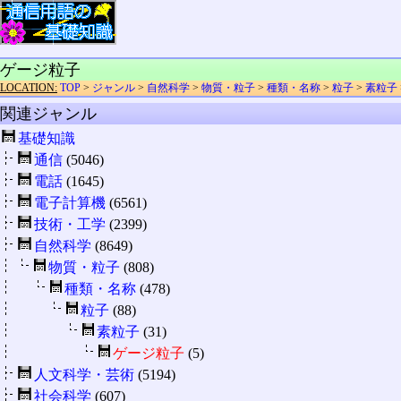
ゲージ粒子
LOCATION:
TOP
>
ジャンル
>
自然科学
>
物質・粒子
>
種類・名称
>
粒子
>
素粒子
関連ジャンル
基礎知識
通信
(5046)
電話
(1645)
電子計算機
(6561)
技術・工学
(2399)
自然科学
(8649)
物質・粒子
(808)
種類・名称
(478)
粒子
(88)
素粒子
(31)
ゲージ粒子
(5)
人文科学・芸術
(5194)
社会科学
(607)