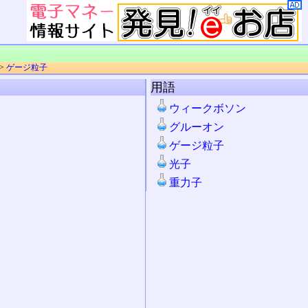
>
ゲージ粒子
用語
ウィークボソン
グルーオン
ゲージ粒子
光子
重力子