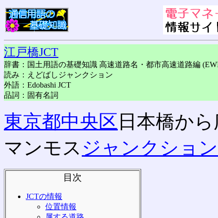
江戸橋JCT
辞書：国土用語の基礎知識 高速道路名・都市高速道路編 (EWH
読み：えどばしジャンクション
外語：Edobashi JCT
品詞：固有名詞
東京都
中央区
日本橋から
マンモス
ジャンクション
目次
JCTの情報
位置情報
属する道路