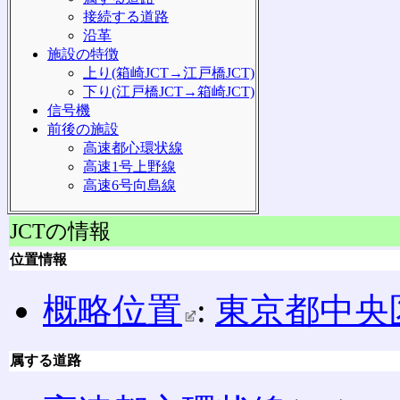
接続する道路
沿革
施設の特徴
上り(箱崎JCT→江戸橋JCT)
下り(江戸橋JCT→箱崎JCT)
信号機
前後の施設
高速都心環状線
高速1号上野線
高速6号向島線
JCTの情報
位置情報
概略位置
:
東京都
中央
属する道路