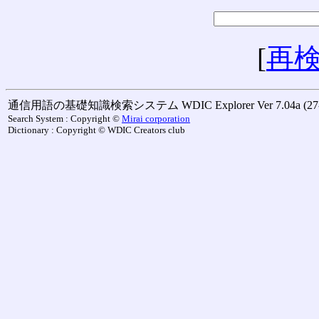
[
再
通信用語の基礎知識検索システム WDIC Explorer Ver 7.04a (27-M
Search System : Copyright ©
Mirai corporation
Dictionary : Copyright © WDIC Creators club