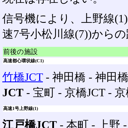
信号機により、上野線(1)
速7号小松川線(7))か
前後の施設
高速都心環状線(C1)
竹橋JCT
‐ 神田橋 ‐ 神田橋
JCT
‐ 宝町 ‐ 京橋JCT ‐ 
高速1号上野線(1)
江戸橋JCT
‐ 本町 ‐ 上野