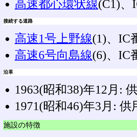
高速都心環状線
(C1)
接続する道路
高速1号上野線
(1)、I
高速6号向島線
(6)、I
沿革
1963(昭和38)年12月:
1971(昭和46)年3月: 
施設の特徴