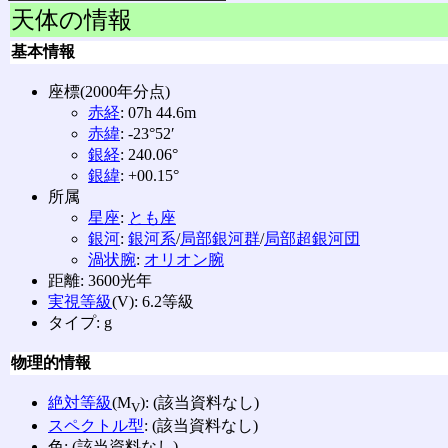
天体の情報
基本情報
座標(2000年分点)
赤経
: 07h 44.6m
赤緯
: -23°52′
銀経
: 240.06°
銀緯
: +00.15°
所属
星座
:
とも座
銀河
:
銀河系
/
局部銀河群
/
局部超銀河団
渦状腕
:
オリオン腕
距離: 3600光年
実視等級
(V): 6.2等級
タイプ: g
物理的情報
絶対等級
(M
): (該当資料なし)
V
スペクトル型
: (該当資料なし)
色: (該当資料なし)