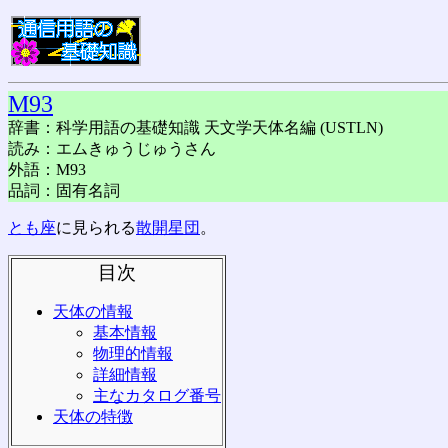
M93
辞書：科学用語の基礎知識 天文学天体名編 (USTLN)
読み：エムきゅうじゅうさん
外語：M93
品詞：固有名詞
とも座
に見られる
散開星団
。
目次
天体の情報
基本情報
物理的情報
詳細情報
主なカタログ番号
天体の特徴