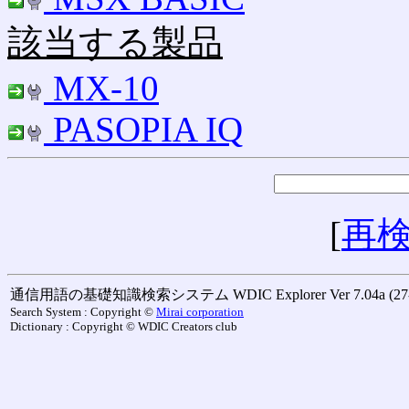
該当する製品
MX-10
PASOPIA IQ
[
再
通信用語の基礎知識検索システム WDIC Explorer Ver 7.04a (27-M
Search System : Copyright ©
Mirai corporation
Dictionary : Copyright © WDIC Creators club