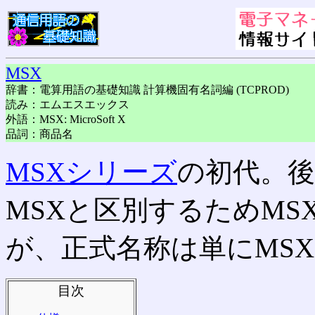
MSX
辞書：電算用語の基礎知識 計算機固有名詞編 (TCPROD)
読み：エムエスエックス
外語：MSX: MicroSoft X
品詞：商品名
MSXシリーズ
の初代。
MSXと区別するためMSX
が、正式名称は単にMS
目次