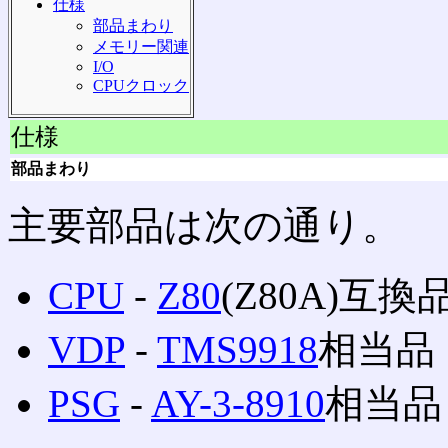
仕様
部品まわり
メモリー関連
I/O
CPUクロック
仕様
部品まわり
主要部品は次の通り。
CPU
‐
Z80
(Z80A)互換
VDP
‐
TMS9918
相当品
PSG
‐
AY-3-8910
相当品