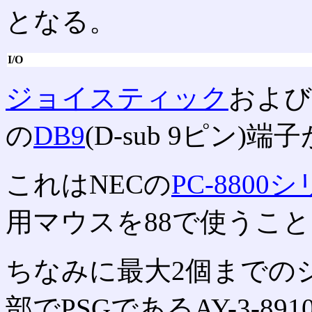
となる。
I/O
ジョイスティック
および
の
DB9
(D-sub 9ピン)
これはNECの
PC-8800
用マウスを88で使うこ
ちなみに最大2個までの
部でPSGであるAY-3-8