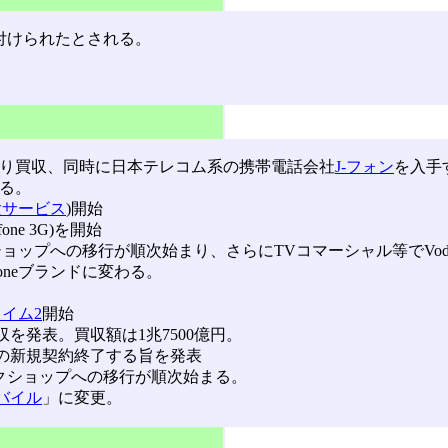
ンから付けられたとされる。
り買収、同時に日本テレコム系の携帯電話会社
J-フォン
を入手
なる。
験サービス
)開始
fone 3G)を開始
dafoneショップへの移行が順次始まり、さらにTVコマーシャル等でV
foneブランドに変わる。
イム2
開始
収を発表。買収額は1兆7500億円。
PDC)の新規契約終了する旨を発表
フトバンクショップへの移行が順次始まる。
バイル
」に変更。