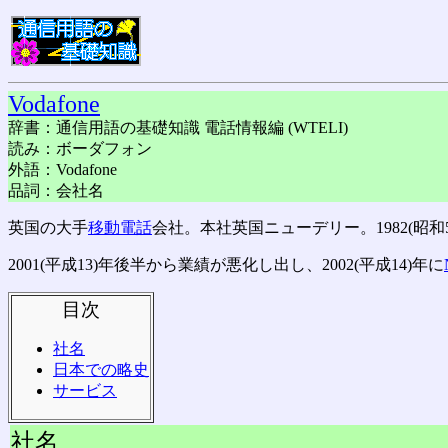
Vodafone
辞書：通信用語の基礎知識 電話情報編 (WTELI)
読み：ボーダフォン
外語：Vodafone
品詞：会社名
英国の大手
移動電話
会社。本社英国ニューデリー。1982(昭和57
2001(平成13)年後半から業績が悪化し出し、2002(平成14)年に
目次
社名
日本での略史
サービス
社名