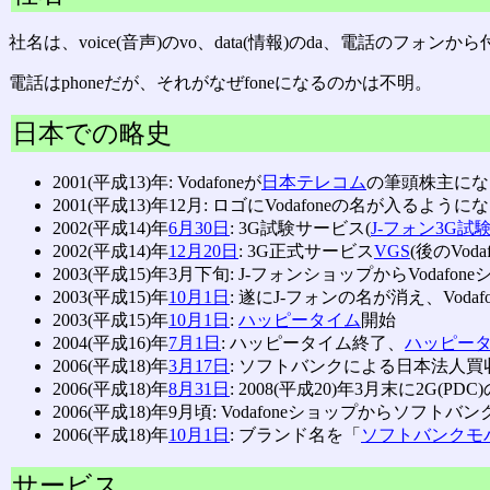
社名は、voice(音声)のvo、data(情報)のda、電話のフォ
電話はphoneだが、それがなぜfoneになるのかは不明。
日本での略史
2001(平成13)年: Vodafoneが
日本テレコム
の筆頭株主にな
2001(平成13)年12月: ロゴにVodafoneの名が入るように
2002(平成14)年
6月30日
: 3G試験サービス(
J-フォン3G試
2002(平成14)年
12月20日
: 3G正式サービス
VGS
(後のVoda
2003(平成15)年3月下旬: J-フォンショップからVo
2003(平成15)年
10月1日
: 遂にJ-フォンの名が消え、Voda
2003(平成15)年
10月1日
:
ハッピータイム
開始
2004(平成16)年
7月1日
: ハッピータイム終了、
ハッピータ
2006(平成18)年
3月17日
: ソフトバンクによる日本法人買
2006(平成18)年
8月31日
: 2008(平成20)年3月末に2G(
2006(平成18)年9月頃: Vodafoneショップからソ
2006(平成18)年
10月1日
: ブランド名を「
ソフトバンクモ
サービス