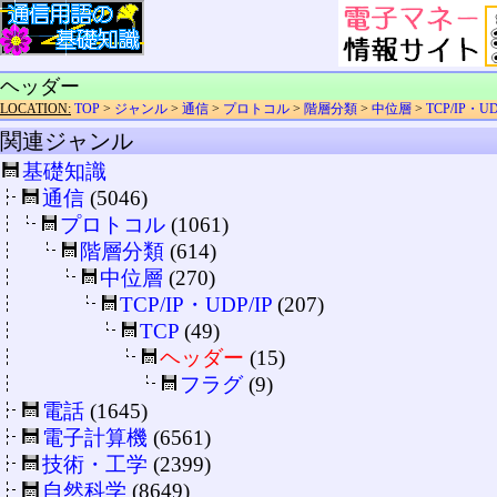
ヘッダー
LOCATION:
TOP
>
ジャンル
>
通信
>
プロトコル
>
階層分類
>
中位層
>
TCP/IP・UD
関連ジャンル
基礎知識
通信
(5046)
プロトコル
(1061)
階層分類
(614)
中位層
(270)
TCP/IP・UDP/IP
(207)
TCP
(49)
ヘッダー
(15)
フラグ
(9)
電話
(1645)
電子計算機
(6561)
技術・工学
(2399)
自然科学
(8649)