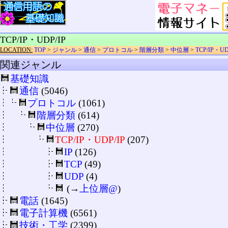
TCP/IP・UDP/IP
LOCATION:
TOP
>
ジャンル
>
通信
>
プロトコル
>
階層分類
>
中位層
>
TCP/IP・UD
関連ジャンル
基礎知識
通信
(5046)
プロトコル
(1061)
階層分類
(614)
中位層
(270)
TCP/IP・UDP/IP
(207)
IP
(126)
TCP
(49)
UDP
(4)
(→
上位層@
)
電話
(1645)
電子計算機
(6561)
技術・工学
(2399)