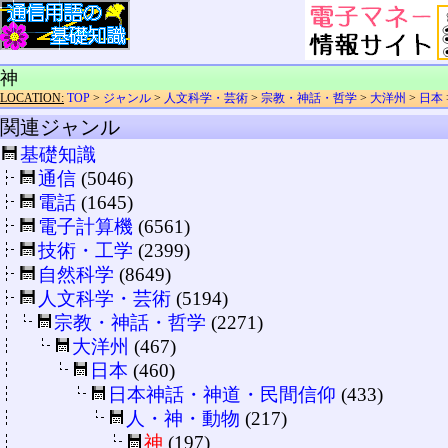
神
LOCATION:
TOP
>
ジャンル
>
人文科学・芸術
>
宗教・神話・哲学
>
大洋州
>
日本
関連ジャンル
基礎知識
通信
(5046)
電話
(1645)
電子計算機
(6561)
技術・工学
(2399)
自然科学
(8649)
人文科学・芸術
(5194)
宗教・神話・哲学
(2271)
大洋州
(467)
日本
(460)
日本神話・神道・民間信仰
(433)
人・神・動物
(217)
神
(197)