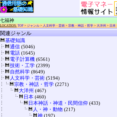
七福神
LOCATION:
TOP
>
ジャンル
>
人文科学・芸術
>
宗教・神話・哲学
>
大洋州
>
日本
関連ジャンル
基礎知識
通信
(5046)
電話
(1645)
電子計算機
(6561)
技術・工学
(2399)
自然科学
(8649)
人文科学・芸術
(5194)
宗教・神話・哲学
(2271)
大洋州
(467)
日本
(460)
日本神話・神道・民間信仰
(433)
人・神・動物
(217)
神
(197)