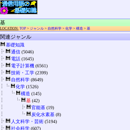
基
LOCATION:
TOP
>
ジャンル
>
自然科学
>
化学
>
構造
>
基
関連ジャンル
基礎知識
通信
(5046)
電話
(1645)
電子計算機
(6561)
技術・工学
(2399)
自然科学
(8649)
化学
(1526)
構造
(145)
基
(42)
官能基
(19)
炭化水素基
(8)
人文科学・芸術
(5194)
社会科学
(607)