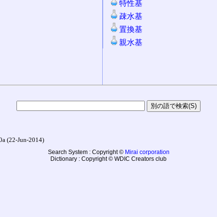
特性基
疎水基
置換基
親水基
22-Jun-2014)
Search System : Copyright ©
Mirai corporation
Dictionary : Copyright © WDIC Creators club