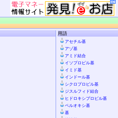
用語
アセチル基
アゾ基
アミド結合
イソプロピル基
イミド基
インドール基
シクロプロピル基
ジスルフィド結合
ヒドロキシプロピル基
ペルオキシ基
基