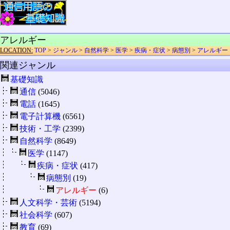
アレルギー
LOCATION:
TOP
>
ジャンル
>
自然科学
>
医学
>
疾病・症状
>
病態別
>
アレルギー
関連ジャンル
基礎知識
通信
(5046)
電話
(1645)
電子計算機
(6561)
技術・工学
(2399)
自然科学
(8649)
医学
(1147)
疾病・症状
(417)
病態別
(19)
アレルギー
(6)
人文科学・芸術
(5194)
社会科学
(607)
教育
(69)