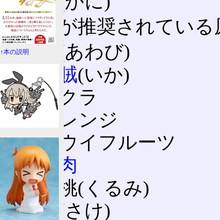
蟹(かに)
表示が推奨されている
鮑(あわび)
↑本の説明
烏賊
(いか)
イクラ
オレンジ
キウイフルーツ
牛肉
胡桃(くるみ)
鮭(さけ)