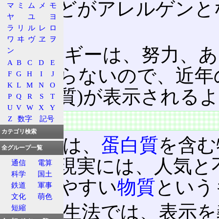
蕎麦
などがアレルゲンと
マ
ミ
ム
メ
モ
ヤ
ユ
ヨ
いる。
ラ
リ
ル
レ
ロ
ワ
ヰ
ヴ
ヱ
ヲ
アレルギーは、努力、あ
ン
A
B
C
D
E
にもならないので、近年
F
G
H
I
J
K
L
M
N
O
ギー物質)が表示される
P
Q
R
S
T
U
V
W
X
Y
特徴
Z
数字
記号
カテゴリ検索
理論上は、
蛋白質
を含む
全グループ一覧
得る。現実には、人気と不
通信
電算
科学
国土
になりやすい
物質
という
鉄道
軍事
文化
萌色
食品衛生法では、表示を
短縮