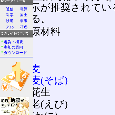
全プラグイン一覧
と、表示が推奨されている
通信
電算
科学
国土
れている。
鉄道
軍事
文化
萌色
特定原材料
このサイトについて
卵
趣旨・概要
参加の案内
ダウンロード
乳
小麦
蕎麦(そば)
落花生
海老(えび)