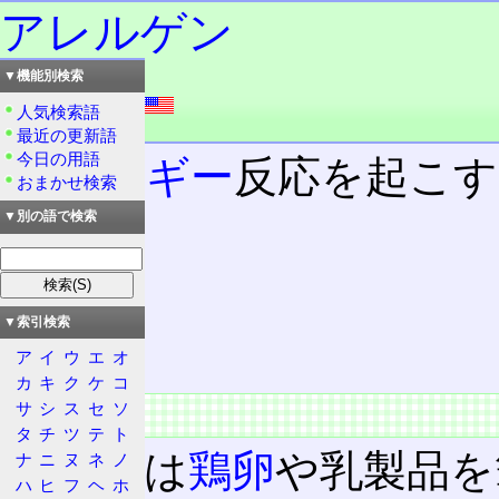
アレルゲン
▼機能別検索
読み：アレルゲン
外語：
allergen
人気検索語
品詞：名詞
最近の更新語
今日の用語
アレルギー
反応を起こす
おまかせ検索
物質。
▼別の語で検索
目次
概要
▼索引検索
特徴
ア
イ
ウ
エ
オ
カ
キ
ク
ケ
コ
サ
シ
ス
セ
ソ
概要
タ
チ
ツ
テ
ト
食品では
鶏卵
や乳製品を
ナ
ニ
ヌ
ネ
ノ
ハ
ヒ
フ
ヘ
ホ