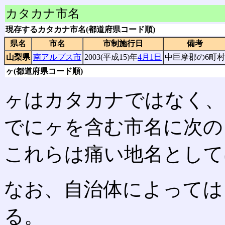
カタカナ市名
現存するカタカナ市名(都道府県コード順)
県名
市名
市制施行日
備考
山梨県
南アルプス市
2003(平成15)年
4月1日
中巨摩郡の6町村
ヶ(都道府県コード順)
ヶはカタカナではなく、
でにヶを含む市名に次の
これらは痛い地名として
なお、自治体によっては
る。