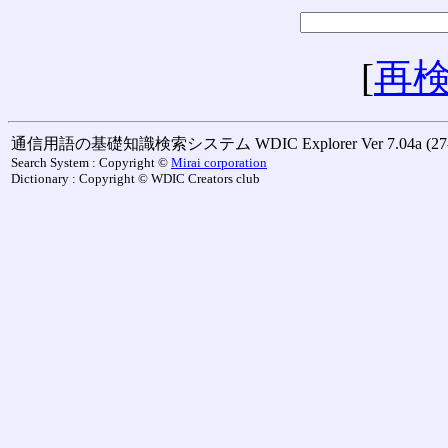
[
再
通信用語の基礎知識検索システム WDIC Explorer Ver 7.04a (27-M
Search System : Copyright ©
Mirai corporation
Dictionary : Copyright © WDIC Creators club