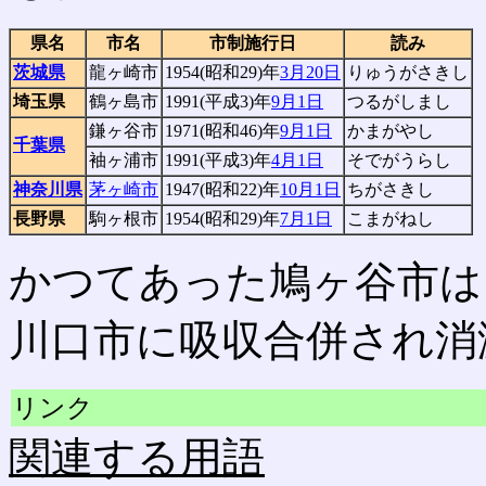
県名
市名
市制施行日
読み
茨城県
龍ヶ崎市
1954(昭和29)年
3月20日
りゅうがさきし
埼玉県
鶴ヶ島市
1991(平成3)年
9月1日
つるがしまし
鎌ヶ谷市
1971(昭和46)年
9月1日
かまがやし
千葉県
袖ヶ浦市
1991(平成3)年
4月1日
そでがうらし
神奈川県
茅ヶ崎市
1947(昭和22)年
10月1日
ちがさきし
長野県
駒ヶ根市
1954(昭和29)年
7月1日
こまがねし
かつてあった鳩ヶ谷市は、2
川口市に吸収合併され消
リンク
関連する用語