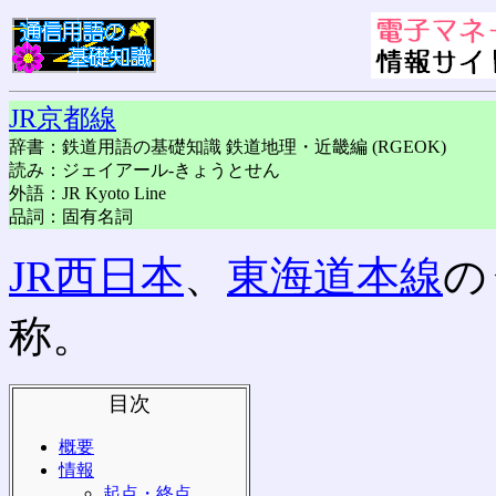
JR京都線
辞書：鉄道用語の基礎知識 鉄道地理・近畿編 (RGEOK)
読み：ジェイアール-きょうとせん
外語：JR Kyoto Line
品詞：固有名詞
JR西日本
、
東海道本線
の
称。
目次
概要
情報
起点・終点