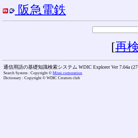
阪急電鉄
[
再
通信用語の基礎知識検索システム WDIC Explorer Ver 7.04a (27-M
Search System : Copyright ©
Mirai corporation
Dictionary : Copyright © WDIC Creators club