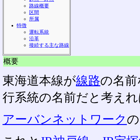
路線概要
区間
所属
特徴
運転系統
沿革
接続する主な路線
概要
東海道本線が
線路
の名前
行系統の名前だと考えれ
アーバンネットワーク
の