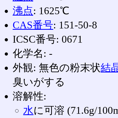
沸点
: 1625℃
CAS番号
: 151-50-8
ICSC番号: 0671
化学名: ‐
外観: 無色の粉末状
結
臭いがする
溶解性:
水
に可溶 (71.6g/100