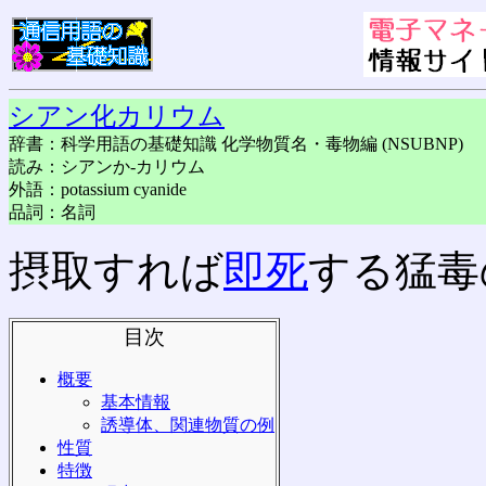
シアン化カリウム
辞書：科学用語の基礎知識 化学物質名・毒物編 (NSUBNP)
読み：シアンか-カリウム
外語：potassium cyanide
品詞：名詞
摂取すれば
即死
する猛毒
目次
概要
基本情報
誘導体、関連物質の例
性質
特徴