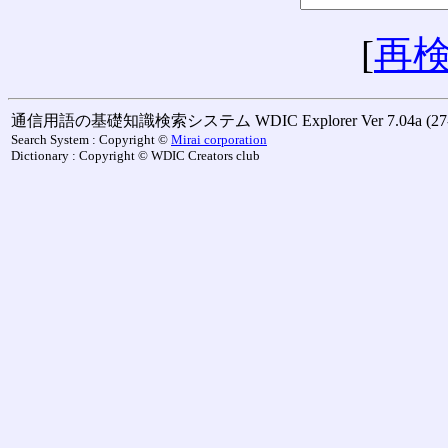
[
再
通信用語の基礎知識検索システム WDIC Explorer Ver 7.04a (27-M
Search System : Copyright ©
Mirai corporation
Dictionary : Copyright © WDIC Creators club