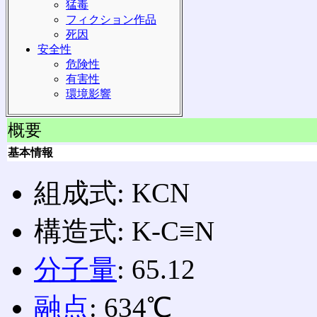
猛毒
フィクション作品
死因
安全性
危険性
有害性
環境影響
概要
基本情報
組成式: KCN
構造式: K‐C≡N
分子量
: 65.12
融点
: 634℃