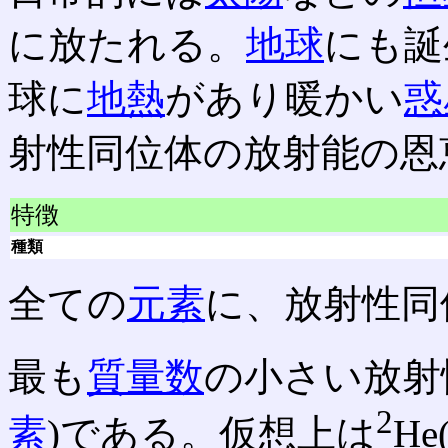
に放たれる。
地球
にも誕
球に
地熱
があり暖かい
惑
射性同位体の放射能の恩
特徴
種類
全ての
元素
に、放射性同
最も
質量数
の小さい放射
2
素
)である。仮想上は
H