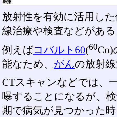
医療
放射性を有効に活用した
線治療や検査などがある
60
例えば
コバルト60
(
Co
能なため、
がん
の放射線
CTスキャンなどでは、
曝することになるが、検
期で病気が見つかった時