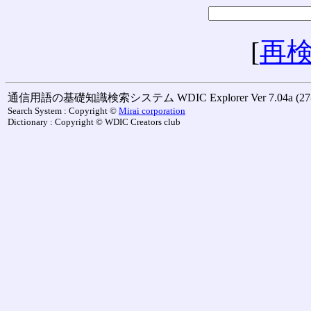
[
再
通信用語の基礎知識検索システム WDIC Explorer Ver 7.04a (27-M
Search System : Copyright ©
Mirai corporation
Dictionary : Copyright © WDIC Creators club