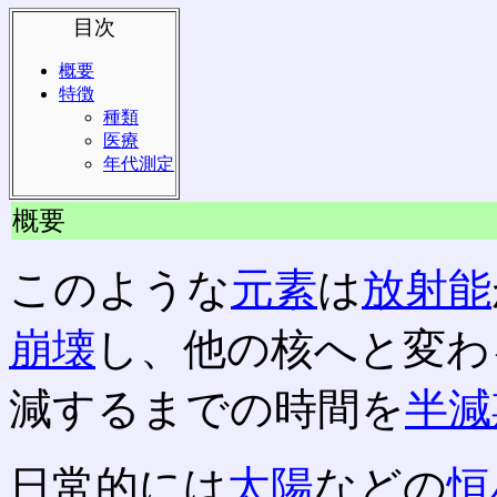
目次
概要
特徴
種類
医療
年代測定
概要
このような
元素
は
放射能
崩壊
し、他の核へと変わ
減するまでの時間を
半減
日常的には
太陽
などの
恒