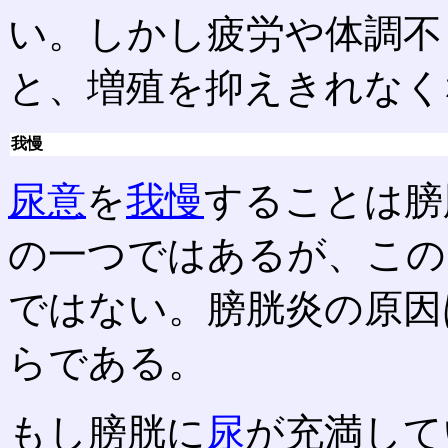
い。しかし疲労や体調不
と、増殖を抑えきれなく
我慢
尿意
を
我慢
することは膀
の一つではあるが、この
ではない。膀胱炎の原因
らである。
もし膀胱に
尿
が充満して