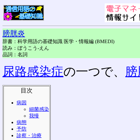
膀胱炎
辞書：科学用語の基礎知識 医学・情報編 (BMEDI)
読み：ぼうこう-えん
品詞：名詞
尿路感染症
の一つで、
膀
目次
病因
細菌感染
我慢
病態
予防
診察・治療