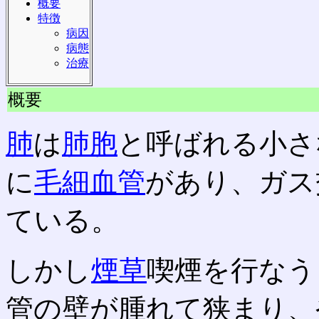
概要
特徴
病因
病態
治療
概要
肺
は
肺胞
と呼ばれる小さ
に
毛細血管
があり、ガス
ている。
しかし
煙草
喫煙を行なう
管の壁が腫れて狭まり、