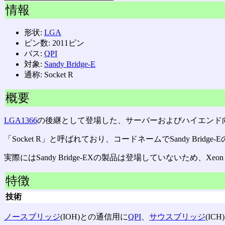
情報
形状:
LGA
ピン数: 2011ピン
バス:
QPI
対象:
Sandy Bridge-E
通称: Socket R
概要
LGA1366
の後継として登場した、サーバーおよびハイエンド
「Socket R」と呼ばれており、コードネームでSandy Bridge-
実際にはSandy Bridge-EXの製品は登場していないため、Xeon E
特徴
技術
ノースブリッジ
(IOH)との通信用に
QPI
、
サウスブリッジ
(IC