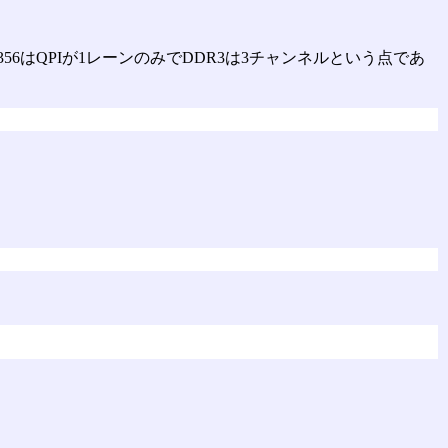
356はQPIが1レーンのみでDDR3は3チャンネルという点であ