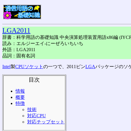
LGA2011
辞書：科学用語の基礎知識 中央演算処理装置用語x86編 (IYCP8
読み：エルジーエイ-にーぜろいちいち
外語：LGA2011
品詞：固有名詞
Intel
製
CPUソケット
の一つで、2011ピン
LGA
パッケージのソ
目次
情報
概要
特徴
技術
対応CPU
対応チップセット