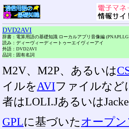
DVD2AVI
辞書：電算用語の基礎知識 ローカルアプリ音像編 (PNAPLLG
読み：ディーヴィーディートゥーエイヴィーアイ
外語：DVD2AVI
品詞：固有名詞
M2V、M2P、あるいは
C
イルを
AVI
ファイルなど
者はLOLI.JあるいはJacke
GPL
に基づいた
オープン