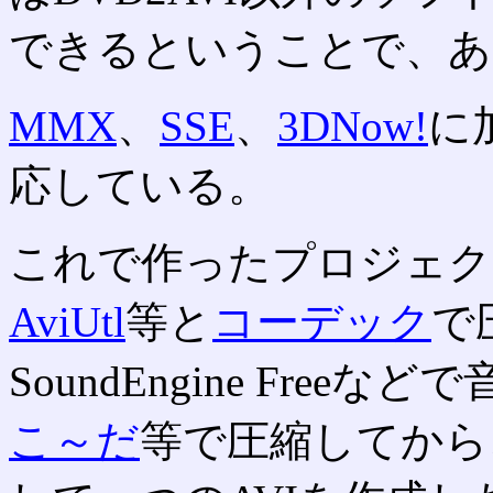
できるということで、あ
MMX
、
SSE
、
3DNow!
に
応している。
これで作ったプロジェクト
AviUtl
等と
コーデック
で
SoundEngine Fre
こ～だ
等で圧縮してから