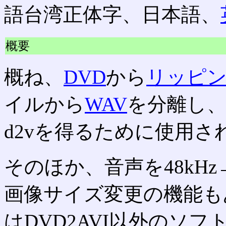
語台湾正体字、日本語、
概要
概ね、
DVD
から
リッピ
イルから
WAV
を分離し
d2vを得るために使用さ
そのほか、音声を48kHz
画像サイズ変更の機能も
はDVD2AVI以外のソ