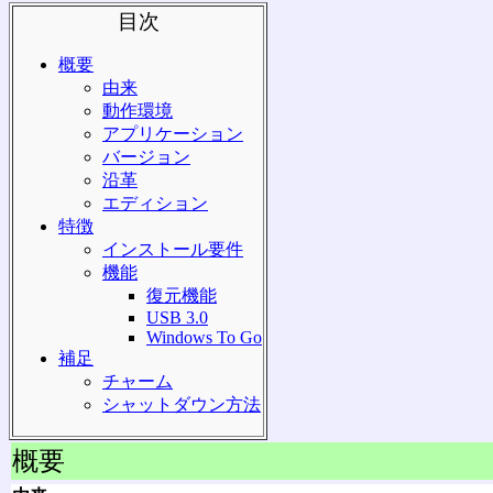
目次
概要
由来
動作環境
アプリケーション
バージョン
沿革
エディション
特徴
インストール要件
機能
復元機能
USB 3.0
Windows To Go
補足
チャーム
シャットダウン方法
概要